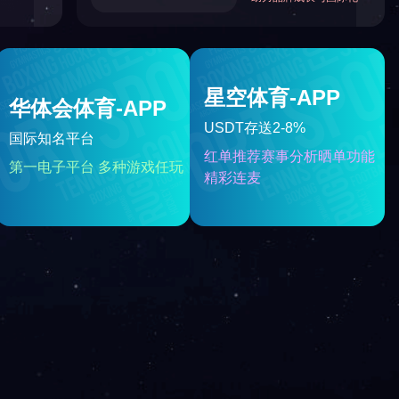
调查表-物资公司等
问卷调查表-业主等