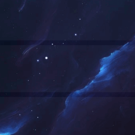
*
主题：
*
电话2：
E-mail：