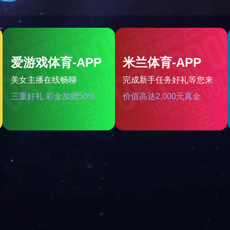
提交
清空
新闻资讯
企业文化
_火狐(中国)股份有限公司
问卷调查表-送变电等
问卷
pyright © 2014 -
2017
. All Rights Reserved.