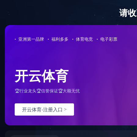
中天站群
您的位置：
首页
销售服务
产品订购